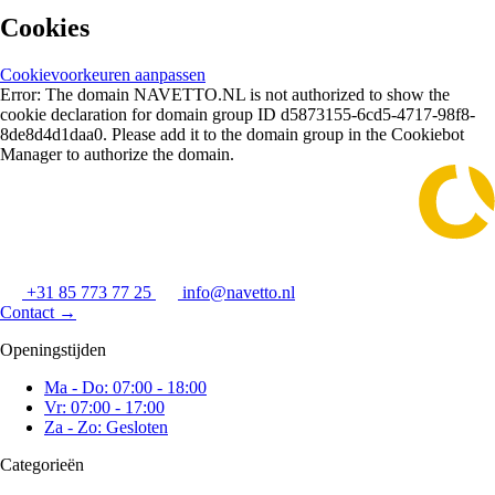
Cookies
Cookievoorkeuren aanpassen
Error: The domain NAVETTO.NL is not authorized to show the
cookie declaration for domain group ID d5873155-6cd5-4717-98f8-
8de8d4d1daa0. Please add it to the domain group in the Cookiebot
Manager to authorize the domain.
+31 85 773 77 25
info@navetto.nl
Contact
→
Openingstijden
Ma - Do: 07:00 - 18:00
Vr: 07:00 - 17:00
Za - Zo: Gesloten
Categorieën