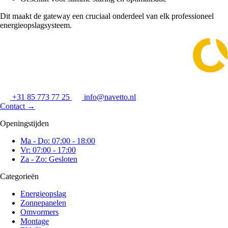
Dit maakt de gateway een cruciaal onderdeel van elk professioneel
energieopslagsysteem.
+31 85 773 77 25
info@navetto.nl
Contact
→
Openingstijden
Ma - Do: 07:00 - 18:00
Vr: 07:00 - 17:00
Za - Zo: Gesloten
Categorieën
Energieopslag
Zonnepanelen
Omvormers
Montage