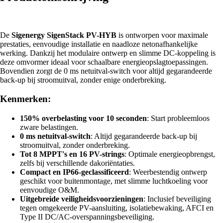
De
Sigenergy SigenStack PV-HYB
is ontworpen voor maximale
prestaties, eenvoudige installatie en naadloze netonafhankelijke
werking. Dankzij het modulaire ontwerp en slimme DC-koppeling is
deze omvormer ideaal voor schaalbare energieopslagtoepassingen.
Bovendien zorgt de 0 ms netuitval-switch voor altijd gegarandeerde
back-up bij stroomuitval, zonder enige onderbreking.
Kenmerken:
150% overbelasting voor 10 seconden
: Start probleemloos
zware belastingen.
0 ms netuitval-switch
: Altijd gegarandeerde back-up bij
stroomuitval, zonder onderbreking.
Tot 8 MPPT's en 16 PV-strings
: Optimale energieopbrengst,
zelfs bij verschillende dakoriëntaties.
Compact en IP66-geclassificeerd
: Weerbestendig ontwerp
geschikt voor buitenmontage, met slimme luchtkoeling voor
eenvoudige O&M.
Uitgebreide veiligheidsvoorzieningen
: Inclusief beveiliging
tegen omgekeerde PV-aansluiting, isolatiebewaking, AFCI en
Type II DC/AC-overspanningsbeveiliging.