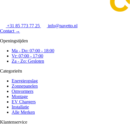
+31 85 773 77 25
info@navetto.nl
Contact
→
Openingstijden
Ma - Do: 07:00 - 18:00
Vr: 07:00 - 17:00
Za - Zo: Gesloten
Categorieën
Energieopslag
Zonnepanelen
Omvormers
Montage
EV Chargers
Installatie
Alle Merken
Klantenservice