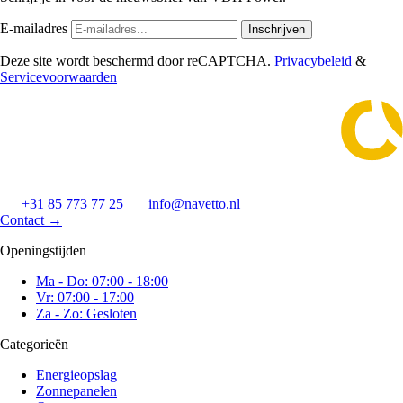
E-mailadres
Inschrijven
Deze site wordt beschermd door reCAPTCHA.
Privacybeleid
&
Servicevoorwaarden
+31 85 773 77 25
info@navetto.nl
Contact
→
Openingstijden
Ma - Do: 07:00 - 18:00
Vr: 07:00 - 17:00
Za - Zo: Gesloten
Categorieën
Energieopslag
Zonnepanelen