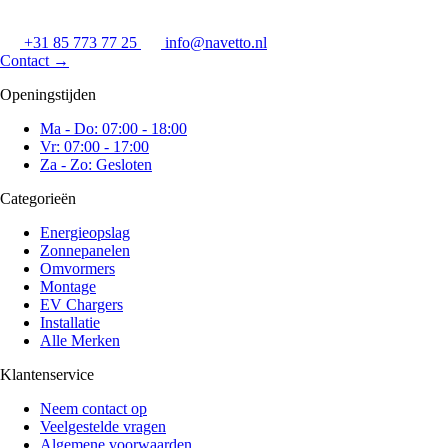
+31 85 773 77 25
info@navetto.nl
Contact
→
Openingstijden
Ma - Do: 07:00 - 18:00
Vr: 07:00 - 17:00
Za - Zo: Gesloten
Categorieën
Energieopslag
Zonnepanelen
Omvormers
Montage
EV Chargers
Installatie
Alle Merken
Klantenservice
Neem contact op
Veelgestelde vragen
Algemene voorwaarden