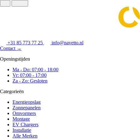
+31 85 773 77 25
info@navetto.nl
Contact
→
Openingstijden
Ma - Do: 07:00 - 18:00
Vr: 07:00 - 17:00
Za - Zo: Gesloten
Categorieën
Energieopslag
Zonnepanelen
Omvormers
Montage
EV Chargers
Installatie
Alle Merken