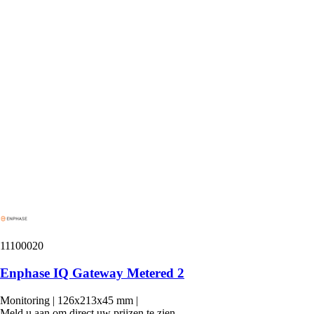
11100020
Enphase IQ Gateway Metered 2
Monitoring
|
126x213x45 mm
|
Meld u aan om direct uw prijzen te zien