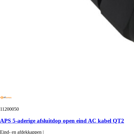
11200050
APS 5-aderige afsluitdop open eind AC kabel QT2
Eind- en afdekkappen
|