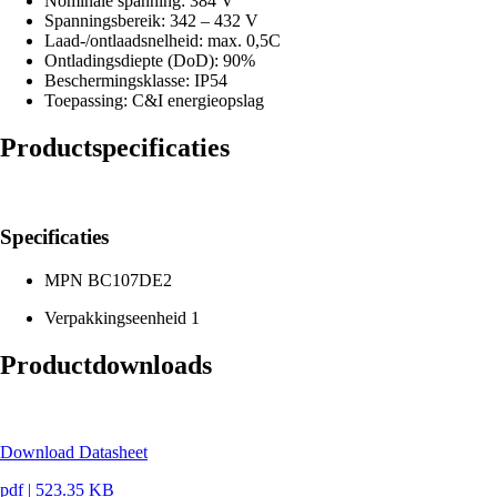
Nominale spanning: 384 V
Spanningsbereik: 342 – 432 V
Laad-/ontlaadsnelheid: max. 0,5C
Ontladingsdiepte (DoD): 90%
Beschermingsklasse: IP54
Toepassing: C&I energieopslag
Productspecificaties
Specificaties
MPN
BC107DE2
Verpakkingseenheid
1
Productdownloads
Download Datasheet
pdf
|
523.35 KB