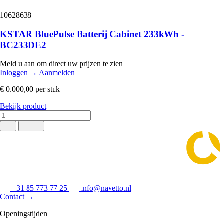
10628638
KSTAR BluePulse Batterij Cabinet 233kWh -
BC233DE2
Meld u aan om direct uw prijzen te zien
Inloggen
→
Aanmelden
€ 0.000,00
per stuk
Bekijk product
+31 85 773 77 25
info@navetto.nl
Contact
→
Openingstijden