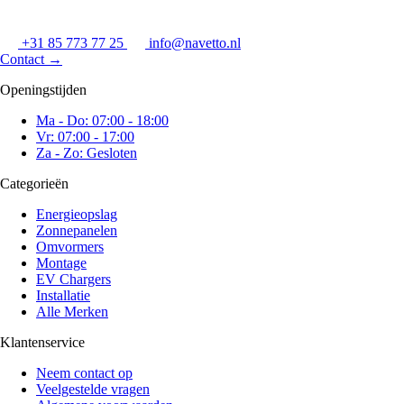
+31 85 773 77 25
info@navetto.nl
Contact
→
Openingstijden
Ma - Do: 07:00 - 18:00
Vr: 07:00 - 17:00
Za - Zo: Gesloten
Categorieën
Energieopslag
Zonnepanelen
Omvormers
Montage
EV Chargers
Installatie
Alle Merken
Klantenservice
Neem contact op
Veelgestelde vragen