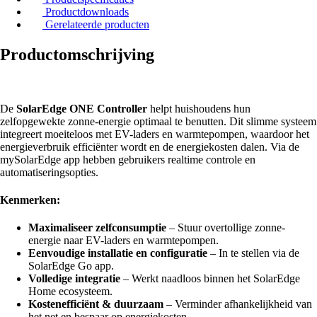
Productdownloads
Gerelateerde producten
Productomschrijving
De
SolarEdge ONE Controller
helpt huishoudens hun
zelfopgewekte zonne-energie optimaal te benutten. Dit slimme systeem
integreert moeiteloos met EV-laders en warmtepompen, waardoor het
energieverbruik efficiënter wordt en de energiekosten dalen. Via de
mySolarEdge app hebben gebruikers realtime controle en
automatiseringsopties.
Kenmerken:
Maximaliseer zelfconsumptie
– Stuur overtollige zonne-
energie naar EV-laders en warmtepompen.
Eenvoudige installatie en configuratie
– In te stellen via de
SolarEdge Go app.
Volledige integratie
– Werkt naadloos binnen het SolarEdge
Home ecosysteem.
Kostenefficiënt & duurzaam
– Verminder afhankelijkheid van
het net en bespaar op energiekosten.