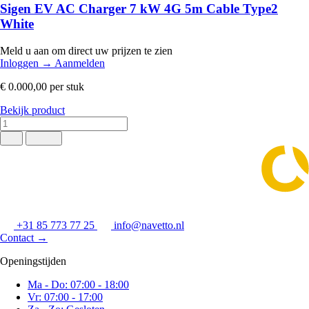
Sigen EV AC Charger 7 kW 4G 5m Cable Type2
White
Meld u aan om direct uw prijzen te zien
Inloggen
→
Aanmelden
€ 0.000,00
per stuk
Bekijk product
+31 85 773 77 25
info@navetto.nl
Contact
→
Openingstijden
Ma - Do: 07:00 - 18:00
Vr: 07:00 - 17:00