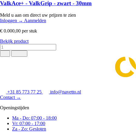
ValkAce+ - ValkGrip - zwart - 30mm
Meld u aan om direct uw prijzen te zien
Inloggen
→
Aanmelden
€ 0.000,00
per stuk
Bekijk product
+31 85 773 77 25
info@navetto.nl
Contact
→
Openingstijden
Ma - Do: 07:00 - 18:00
Vr: 07:00 - 17:00
Za - Zo: Gesloten