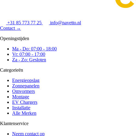
+31 85 773 77 25
info@navetto.nl
Contact
→
Openingstijden
Ma - Do: 07:00 - 18:00
Vr: 07:00 - 17:00
Za - Zo: Gesloten
Categorieën
Energieopslag
Zonnepanelen
Omvormers
Montage
EV Chargers
Installatie
Alle Merken
Klantenservice
Neem contact op