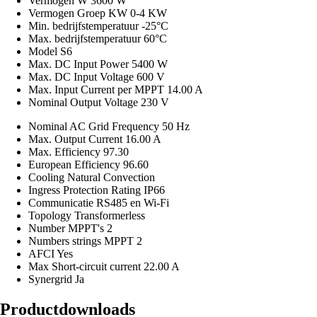
Vermogen W
3600 W
Vermogen Groep KW
0-4 KW
Min. bedrijfstemperatuur
-25°C
Max. bedrijfstemperatuur
60°C
Model
S6
Max. DC Input Power
5400 W
Max. DC Input Voltage
600 V
Max. Input Current per MPPT
14.00 A
Nominal Output Voltage
230 V
Nominal AC Grid Frequency
50 Hz
Max. Output Current
16.00 A
Max. Efficiency
97.30
European Efficiency
96.60
Cooling
Natural Convection
Ingress Protection Rating
IP66
Communicatie
RS485 en Wi-Fi
Topology
Transformerless
Number MPPT's
2
Numbers strings MPPT
2
AFCI
Yes
Max Short-circuit current
22.00 A
Synergrid
Ja
Productdownloads