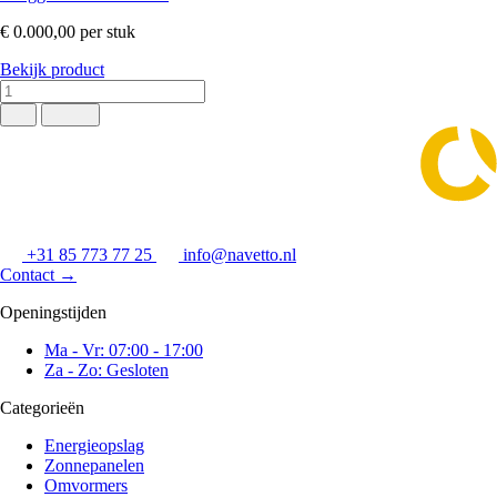
€ 0.000,00
per stuk
Bekijk product
+31 85 773 77 25
info@navetto.nl
Contact
→
Openingstijden
Ma - Vr: 07:00 - 17:00
Za - Zo: Gesloten
Categorieën
Energieopslag
Zonnepanelen
Omvormers