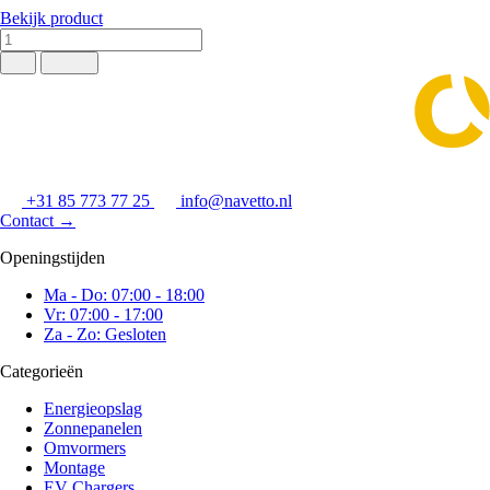
Bekijk product
+31 85 773 77 25
info@navetto.nl
Contact
→
Openingstijden
Ma - Do: 07:00 - 18:00
Vr: 07:00 - 17:00
Za - Zo: Gesloten
Categorieën
Energieopslag
Zonnepanelen
Omvormers
Montage
EV Chargers