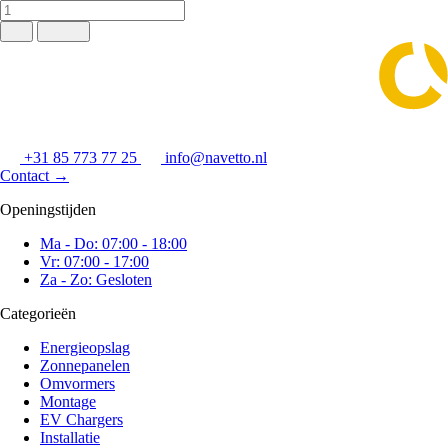
+31 85 773 77 25
info@navetto.nl
Contact
→
Openingstijden
Ma - Do: 07:00 - 18:00
Vr: 07:00 - 17:00
Za - Zo: Gesloten
Categorieën
Energieopslag
Zonnepanelen
Omvormers
Montage
EV Chargers
Installatie