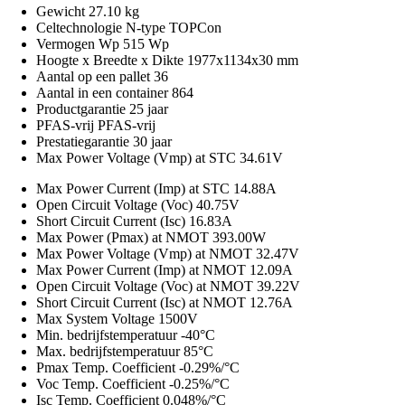
Gewicht
27.10 kg
Celtechnologie
N-type TOPCon
Vermogen Wp
515 Wp
Hoogte x Breedte x Dikte
1977x1134x30 mm
Aantal op een pallet
36
Aantal in een container
864
Productgarantie
25 jaar
PFAS-vrij
PFAS-vrij
Prestatiegarantie
30 jaar
Max Power Voltage (Vmp) at STC
34.61V
Max Power Current (Imp) at STC
14.88A
Open Circuit Voltage (Voc)
40.75V
Short Circuit Current (Isc)
16.83A
Max Power (Pmax) at NMOT
393.00W
Max Power Voltage (Vmp) at NMOT
32.47V
Max Power Current (Imp) at NMOT
12.09A
Open Circuit Voltage (Voc) at NMOT
39.22V
Short Circuit Current (Isc) at NMOT
12.76A
Max System Voltage
1500V
Min. bedrijfstemperatuur
-40°C
Max. bedrijfstemperatuur
85°C
Pmax Temp. Coefficient
-0.29%/°C
Voc Temp. Coefficient
-0.25%/°C
Isc Temp. Coefficient
0.048%/°C