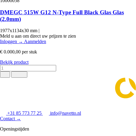
10000058
DMEGC 515W G12 N-Type Full Black Glas Glas
(2.0mm)
1977x1134x30 mm
|
Meld u aan om direct uw prijzen te zien
Inloggen
→
Aanmelden
€ 0.000,00
per stuk
Bekijk product
+31 85 773 77 25
info@navetto.nl
Contact
→
Openingstijden