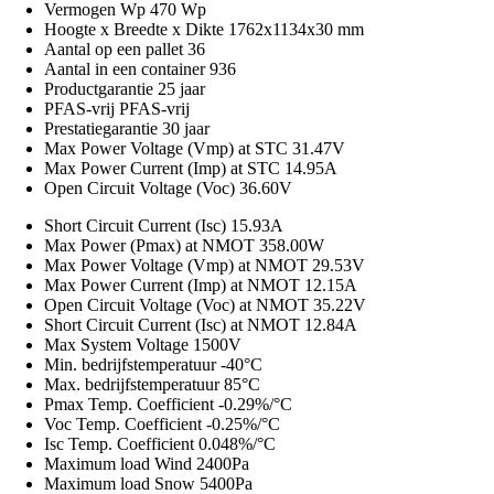
Vermogen Wp
470 Wp
Hoogte x Breedte x Dikte
1762x1134x30 mm
Aantal op een pallet
36
Aantal in een container
936
Productgarantie
25 jaar
PFAS-vrij
PFAS-vrij
Prestatiegarantie
30 jaar
Max Power Voltage (Vmp) at STC
31.47V
Max Power Current (Imp) at STC
14.95A
Open Circuit Voltage (Voc)
36.60V
Short Circuit Current (Isc)
15.93A
Max Power (Pmax) at NMOT
358.00W
Max Power Voltage (Vmp) at NMOT
29.53V
Max Power Current (Imp) at NMOT
12.15A
Open Circuit Voltage (Voc) at NMOT
35.22V
Short Circuit Current (Isc) at NMOT
12.84A
Max System Voltage
1500V
Min. bedrijfstemperatuur
-40°C
Max. bedrijfstemperatuur
85°C
Pmax Temp. Coefficient
-0.29%/°C
Voc Temp. Coefficient
-0.25%/°C
Isc Temp. Coefficient
0.048%/°C
Maximum load Wind
2400Pa
Maximum load Snow
5400Pa