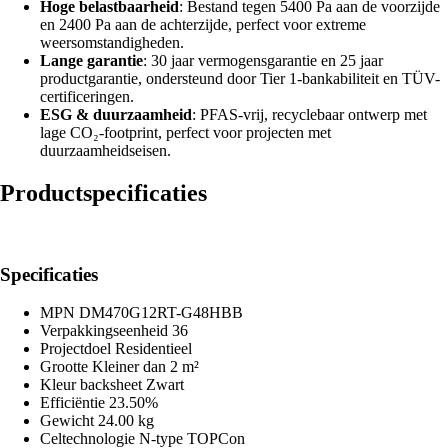
Hoge belastbaarheid
: Bestand tegen 5400 Pa aan de voorzijde
en 2400 Pa aan de achterzijde, perfect voor extreme
weersomstandigheden.
Lange garantie
: 30 jaar vermogensgarantie en 25 jaar
productgarantie, ondersteund door Tier 1-bankabiliteit en TÜV-
certificeringen.
ESG & duurzaamheid
: PFAS-vrij, recyclebaar ontwerp met
lage CO₂-footprint, perfect voor projecten met
duurzaamheidseisen.
Productspecificaties
Specificaties
MPN
DM470G12RT-G48HBB
Verpakkingseenheid
36
Projectdoel
Residentieel
Grootte
Kleiner dan 2 m²
Kleur backsheet
Zwart
Efficiëntie
23.50%
Gewicht
24.00 kg
Celtechnologie
N-type TOPCon